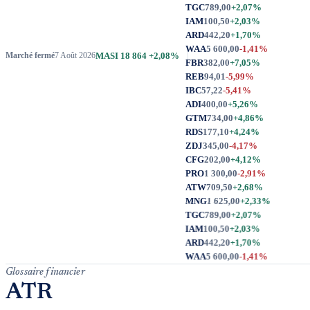
TGC
789,00
+2,07%
IAM
100,50
+2,03%
ARD
442,20
+1,70%
WAA
5 600,00
-1,41%
MASI
18 864
+2,08%
Marché fermé
7 Août 2026
Glossaire financier
ATR