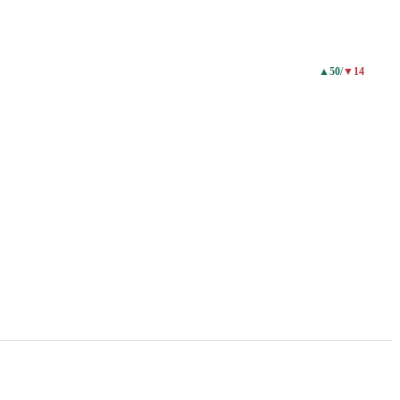
▲
50
/
▼
14