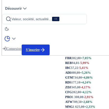
Découvrir
Valeur, société, actualité…
⌘K
Connexion
S'inscrire
FBR
382,00
+7,05%
REB
94,01
-5,99%
IBC
57,22
-5,41%
ADI
400,00
+5,26%
GTM
734,00
+4,86%
RDS
177,10
+4,24%
ZDJ
345,00
-4,17%
CFG
202,00
+4,12%
PRO
1 300,00
-2,91%
ATW
709,50
+2,68%
MNG
1 625,00
+2,33%