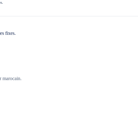
s.
es fixes.
er marocain.