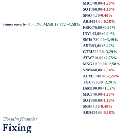
MIC
740,00
-1,20%
SOT
360,00
-1,10%
SNA
74,70
-0,40%
ARD
434,00
-0,18%
MASI
18 772
+1,58%
Séance ouverte
7 Août 2026
Glossaire financier
Fixing