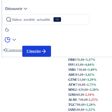
Découvrir
Valeur, société, actualité…
⌘K
Connexion
S'inscrire
FBR
376,00
+5,37%
INV
143,00
+4,04%
SMI
6 730,00
+3,49%
ADI
393,00
+3,42%
GTM
723,00
+3,29%
ATW
710,00
+2,75%
MNG
1 629,00
+2,58%
S2M
460,00
-2,34%
ALM
1 740,00
-2,25%
TGC
790,00
+2,20%
IAM
100,00
+1,52%