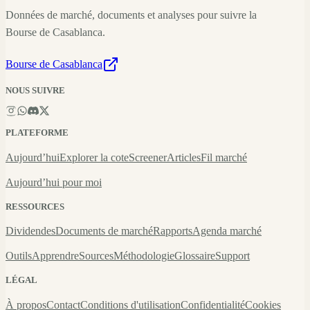
Données de marché, documents et analyses pour suivre la
Bourse de Casablanca.
Bourse de Casablanca
NOUS SUIVRE
PLATEFORME
Aujourd’hui
Explorer la cote
Screener
Articles
Fil marché
Aujourd’hui pour moi
RESSOURCES
Dividendes
Documents de marché
Rapports
Agenda marché
Outils
Apprendre
Sources
Méthodologie
Glossaire
Support
LÉGAL
À propos
Contact
Conditions d'utilisation
Confidentialité
Cookies