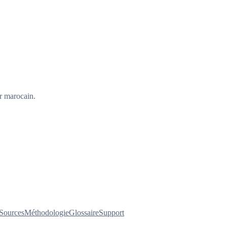
er marocain.
Sources
Méthodologie
Glossaire
Support