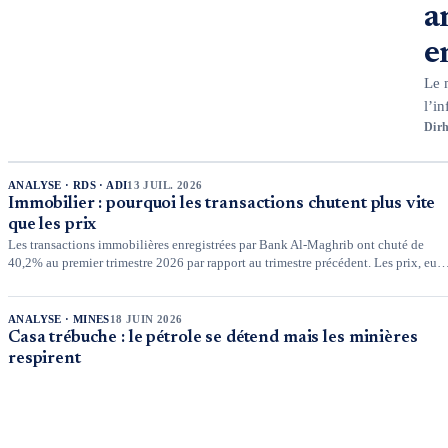
a
e
Le 
l’i
Dir
immé
pre
ANALYSE · RDS · ADI
13 JUIL. 2026
Immobilier : pourquoi les transactions chutent plus vite
que les prix
Les transactions immobilières enregistrées par Bank Al-Maghrib ont chuté de
40,2% au premier trimestre 2026 par rapport au trimestre précédent. Les prix, eux,
n'ont reculé que de 2,4% sur la même période et de 0,4% sur un an. Cet écart entre
les deux séries constitue le fait marquant du trimestre : le marché de la revente
perd en liquidité sans perdre en valeur, du moins pour l'instant.
ANALYSE · MINES
18 JUIN 2026
Casa trébuche : le pétrole se détend mais les minières
respirent