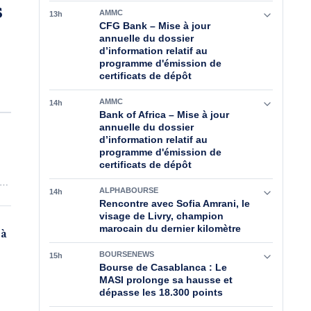
s
AMMC
13h
CFG Bank – Mise à jour
annuelle du dossier
d’information relatif au
programme d'émission de
certificats de dépôt
es
AMMC
14h
Bank of Africa – Mise à jour
annuelle du dossier
d’information relatif au
programme d'émission de
certificats de dépôt
e
ALPHABOURSE
14h
ue
Rencontre avec Sofia Amrani, le
visage de Livry, champion
marocain du dernier kilomètre
jà
BOURSENEWS
15h
Bourse de Casablanca : Le
MASI prolonge sa hausse et
dépasse les 18.300 points