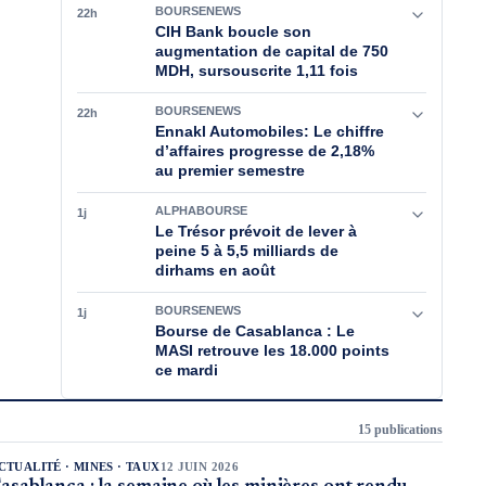
BOURSENEWS
22h
CIH Bank boucle son
augmentation de capital de 750
MDH, sursouscrite 1,11 fois
BOURSENEWS
22h
Ennakl Automobiles: Le chiffre
d’affaires progresse de 2,18%
au premier semestre
ALPHABOURSE
1j
Le Trésor prévoit de lever à
peine 5 à 5,5 milliards de
dirhams en août
BOURSENEWS
1j
Bourse de Casablanca : Le
MASI retrouve les 18.000 points
ce mardi
15
publication
s
CTUALITÉ · MINES · TAUX
12 JUIN 2026