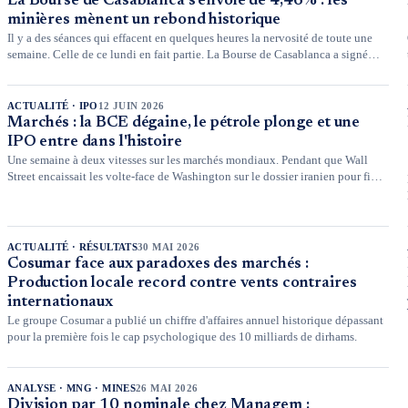
La Bourse de Casablanca s'envole de 4,46% : les
minières mènent un rebond historique
Il y a des séances qui effacent en quelques heures la nervosité de toute une
semaine. Celle de ce lundi en fait partie. La Bourse de Casablanca a signé
l'une de ses plus fortes progressions de l'année, le MASI s'adjugeant 4,46%
pour clôturer à 18.753,83 points, porté par une déferlante d'achats sur les
valeurs minières et par un brusque retour de l'appétit pour le risque.
ACTUALITÉ · IPO
12 JUIN 2026
Marchés : la BCE dégaine, le pétrole plonge et une
IPO entre dans l'histoire
Une semaine à deux vitesses sur les marchés mondiaux. Pendant que Wall
Street encaissait les volte-face de Washington sur le dossier iranien pour finir
quasiment à l'équilibre, l'Europe a tracé sa route : le Stoxx Europe 600 gagne
1,7% sur la semaine et le CAC 40 avance de 1,6% à 8.350 points.
ACTUALITÉ · RÉSULTATS
30 MAI 2026
Cosumar face aux paradoxes des marchés :
Production locale record contre vents contraires
internationaux
Le groupe Cosumar a publié un chiffre d'affaires annuel historique dépassant
pour la première fois le cap psychologique des 10 milliards de dirhams.
ANALYSE · MNG · MINES
26 MAI 2026
Division par 10 nominale chez Managem :