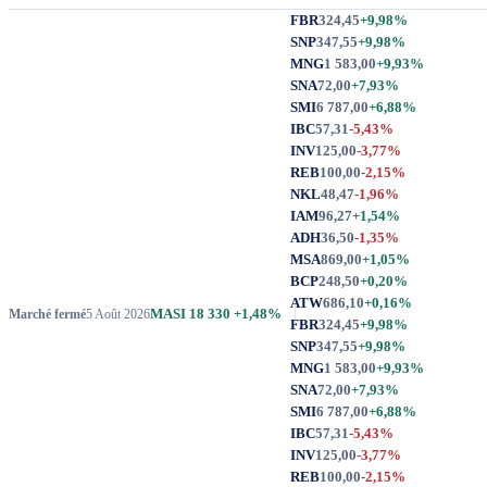
FBR
324,45
+9,98%
SNP
347,55
+9,98%
MNG
1 583,00
+9,93%
SNA
72,00
+7,93%
SMI
6 787,00
+6,88%
IBC
57,31
-5,43%
INV
125,00
-3,77%
REB
100,00
-2,15%
NKL
48,47
-1,96%
IAM
96,27
+1,54%
ADH
36,50
-1,35%
MSA
869,00
+1,05%
BCP
248,50
+0,20%
ATW
686,10
+0,16%
MASI
18 330
+1,48%
Marché fermé
5 Août 2026