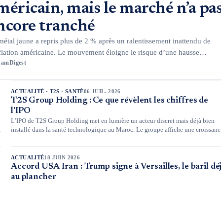
méricain, mais le marché n’a pa
ncore tranché
métal jaune a repris plus de 2 % après un ralentissement inattendu de
nflation américaine. Le mouvement éloigne le risque d’une hausse
hamDigest
diate des taux de la Réserve fédérale, sans toutefois suffire à effacer l
ssions qui pèsent sur l’or depuis plusieurs mois.
ACTUALITÉ · T2S · SANTÉ
06 JUIL. 2026
T2S Group Holding : Ce que révèlent les chiffres de
l’IPO
L’IPO de T2S Group Holding met en lumière un acteur discret mais déjà bien
installé dans la santé technologique au Maroc. Le groupe affiche une croissanc
régulière et une rentabilité en hausse, mais les documents publiés rappellent q
le dossier se jouera surtout sur trois points : le BFR, le recouvrement client et
l’exécution du plan 2026-2030.
ACTUALITÉ
18 JUIN 2026
Accord USA-Iran : Trump signe à Versailles, le baril dé
au plancher