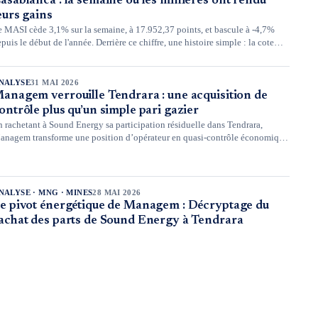
asablanca : la semaine où les minières ont rendu
eurs gains
e MASI cède 3,1% sur la semaine, à 17.952,37 points, et bascule à -4,7%
puis le début de l'année. Derrière ce chiffre, une histoire simple : la cote
sablancaise a vécu au rythme de ses minières, stars des derniers mois,
rutalement rattrapées par la correction des métaux précieux.
NALYSE
31 MAI 2026
anagem verrouille Tendrara : une acquisition de
ontrôle plus qu’un simple pari gazier
n rachetant à Sound Energy sa participation résiduelle dans Tendrara,
anagem transforme une position d’opérateur en quasi-contrôle économique
un actif gazier stratégique au Maroc.
NALYSE · MNG · MINES
28 MAI 2026
e pivot énergétique de Managem : Décryptage du
achat des parts de Sound Energy à Tendrara