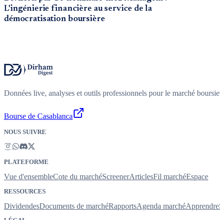
L'ingénierie financière au service de la
démocratisation boursière
Données live, analyses et outils professionnels pour le marché boursi
Bourse de Casablanca
NOUS SUIVRE
PLATEFORME
Vue d'ensemble
Cote du marché
Screener
Articles
Fil marché
Espace
RESSOURCES
Dividendes
Documents de marché
Rapports
Agenda marché
Apprendre