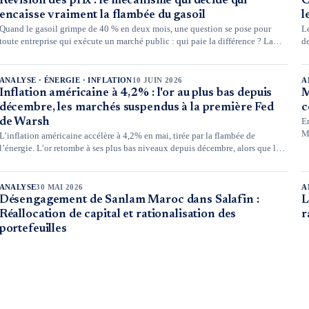
Révision des prix : le mécanisme qui décide qui
C
encaisse vraiment la flambée du gasoil
l
Quand le gasoil grimpe de 40 % en deux mois, une question se pose pour
L
toute entreprise qui exécute un marché public : qui paie la différence ? La
de
réponse ne se trouve pas dans le contrat commercial, mais dans une formule
ca
mathématique inscrite au cahier des charges, que peu de gens lisent et qui
b
décide pourtant, à elle seule, si une hausse de coûts se récupère ou se perd.
ANALYSE · ÉNERGIE · INFLATION
10 JUIN 2026
A
Inflation américaine à 4,2% : l'or au plus bas depuis
M
décembre, les marchés suspendus à la première Fed
c
de Warsh
E
M
L’inflation américaine accélère à 4,2% en mai, tirée par la flambée de
d’
l’énergie. L’or retombe à ses plus bas niveaux depuis décembre, alors que les
marchés attendent la réunion de la Fed des 16 et 17 juin.
ANALYSE
30 MAI 2026
A
Désengagement de Sanlam Maroc dans Salafin :
L
Réallocation de capital et rationalisation des
r
portefeuilles