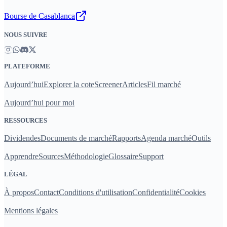
Bourse de Casablanca
NOUS SUIVRE
PLATEFORME
Aujourd’hui
Explorer la cote
Screener
Articles
Fil marché
Aujourd’hui pour moi
RESSOURCES
Dividendes
Documents de marché
Rapports
Agenda marché
Outils
Apprendre
Sources
Méthodologie
Glossaire
Support
LÉGAL
À propos
Contact
Conditions d'utilisation
Confidentialité
Cookies
Mentions légales