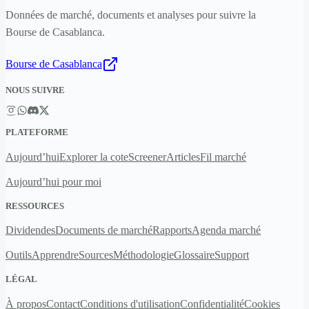
Données de marché, documents et analyses pour suivre la
Bourse de Casablanca.
Bourse de Casablanca
NOUS SUIVRE
PLATEFORME
Aujourd’hui
Explorer la cote
Screener
Articles
Fil marché
Aujourd’hui pour moi
RESSOURCES
Dividendes
Documents de marché
Rapports
Agenda marché
Outils
Apprendre
Sources
Méthodologie
Glossaire
Support
LÉGAL
À propos
Contact
Conditions d'utilisation
Confidentialité
Cookies