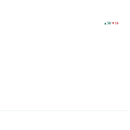
▲
50
/
▼
14