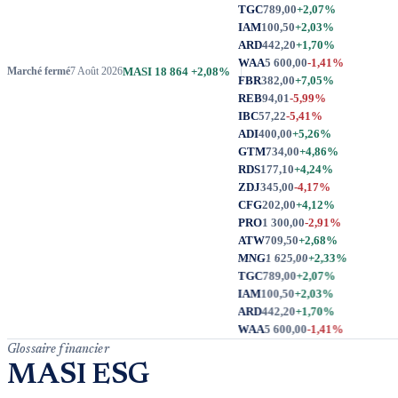
TGC
789,00
+2,07%
IAM
100,50
+2,03%
ARD
442,20
+1,70%
WAA
5 600,00
-1,41%
MASI
18 864
+2,08%
Marché fermé
7 Août 2026
Glossaire financier
MASI ESG