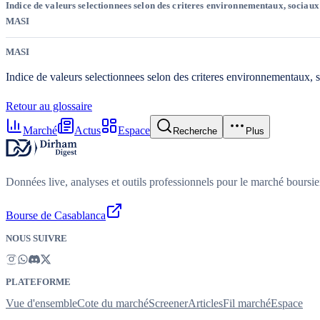
Indice de valeurs selectionnees selon des criteres environnementaux, sociaux
MASI
MASI
Indice de valeurs selectionnees selon des criteres environnementaux, 
Retour au glossaire
Marché
Actus
Espace
Recherche
Plus
Données live, analyses et outils professionnels pour le marché boursi
Bourse de Casablanca
NOUS SUIVRE
PLATEFORME
Vue d'ensemble
Cote du marché
Screener
Articles
Fil marché
Espace