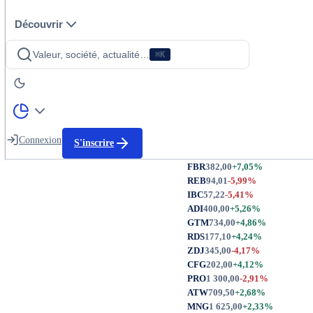
Découvrir
Valeur, société, actualité…
⌘K
Connexion
S'inscrire
FBR
382,00
+7,05%
REB
94,01
-5,99%
IBC
57,22
-5,41%
ADI
400,00
+5,26%
GTM
734,00
+4,86%
RDS
177,10
+4,24%
ZDJ
345,00
-4,17%
CFG
202,00
+4,12%
PRO
1 300,00
-2,91%
ATW
709,50
+2,68%
MNG
1 625,00
+2,33%